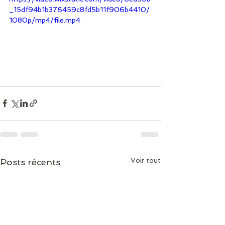
_15df94b1b376459c8fd5b11f906b4410/
1080p/mp4/file.mp4
Voir tout
Posts récents