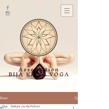
Association
BIJA KRIYA YOGA
Post
Delizia Jorda Pichon